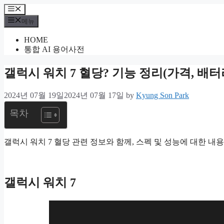
컨
메
텐
뉴
메뉴
츠
HOME
로
통합 AI 용어사전
건
너
갤럭시 워치 7 혈당? 기능 정리(가격, 배터
뛰
기
2024년 07월 19일
2024년 07월 17일
by
Kyung Son Park
목차
갤럭시 워치 7 혈당 관련 정보와 함께, 스펙 및 성능에 대한 
갤럭시 워치 7