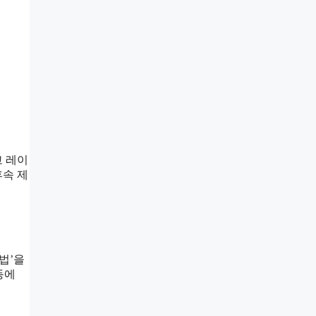
고 레이
후속 제
법’을
동에