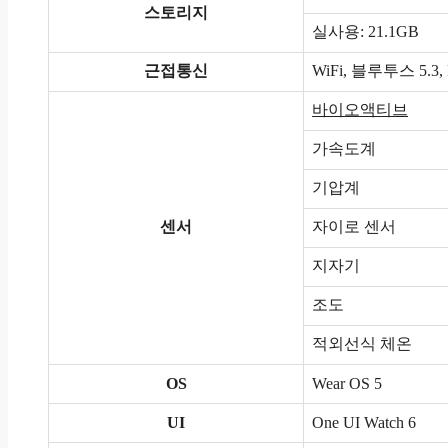
스토리지
실사용: 21.1GB
근접통신
WiFi, 블루투스 5.3,
바이오액티브
가속도계
기압계
센서
자이로 센서
지자기
조도
적외선식 체온
OS
Wear OS 5
UI
One UI Watch 6