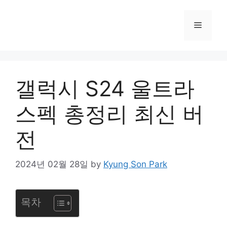
컨
텐
메
츠
로
뉴
건
너
갤럭시 S24 울트라
뛰
기
스펙 총정리 최신 버
전
2024년 02월 28일
by
Kyung Son Park
목차