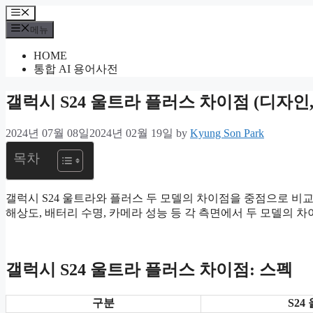
컨
메
텐
뉴
메뉴
츠
HOME
로
통합 AI 용어사전
건
너
갤럭시 S24 울트라 플러스 차이점 (디자인,
뛰
기
2024년 07월 08일
2024년 02월 19일
by
Kyung Son Park
목차
갤럭시 S24 울트라와 플러스 두 모델의 차이점을 중점으로 비
해상도, 배터리 수명, 카메라 성능 등 각 측면에서 두 모델의 
갤럭시 S24 울트라 플러스 차이점: 스펙
구분
S24