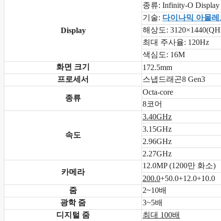
종류: Infinity-O Display
기술:
다이나믹 아몰레
해상도: 3120×1440(QH
Display
최대 주사율: 120Hz
색심도: 16M
화면 크기
172.5mm
프로세서
스냅드래곤8 Gen3
Octa-core
종류
8코어
3.40GHz
3.15GHz
속도
2.96GHz
2.27GHz
12.0MP (1200만 화소)
카메라
200.0
+50.0+12.0+10.0
줌
2~10배
광학 줌
3~5배
디지털 줌
최대 100배