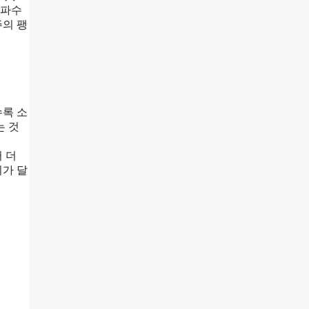
주파수
주의 팽
수록 소
는 것
 더
이가 달