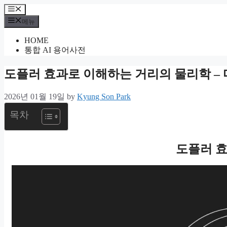
컨
메
텐
뉴
메뉴
츠
HOME
로
통합 AI 용어사전
건
너
도플러 효과로 이해하는 거리의 물리학 –
뛰
기
2026년 01월 19일
by
Kyung Son Park
목차
도플러 