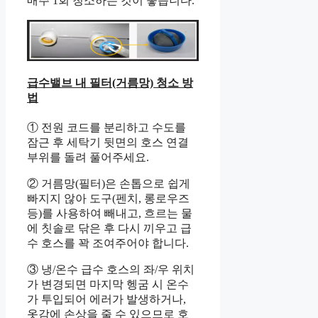
매주 1회 청소하는 것이 좋습니다.
급수밸브 내 필터(거름망) 청소 방
법
① 전원 코드를 분리하고 수도를
잠근 후 세탁기 뒷면의 호스 연결
부위를 돌려 풀어주세요.
② 거름망(필터)은 손톱으로 쉽게
빠지지 않아 도구(펜치, 롱로우즈
등)를 사용하여 빼내고, 흐르는 물
에 칫솔로 닦은 후 다시 끼우고 급
수 호스를 꽉 조여주어야 합니다.
③ 냉/온수 급수 호스의 좌/우 위치
가 변경되면 마지막 헹굼 시 온수
가 투입되어 에러가 발생하거나,
옷감에 손상을 줄 수 있으므로 호