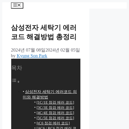
컨
메
텐
뉴
츠
로
삼성전자 세탁기 에러
건
너
코드 해결방법 총정리
뛰
기
2024년 07월 08일
2024년 02월 05일
by
Kyung Son Park
목차
삼성전자 세탁기 에러코드 의
미와 해결방법
[1C/1E 점검 에러 코드]
[3C/3E 점검 에러 코드]
[4C/4E 점검 에러 코드]
[5C/5E 점검 에러 코드]
[tC6 점검 에러 코드]
[AC6 / RC6 점검 에러 코