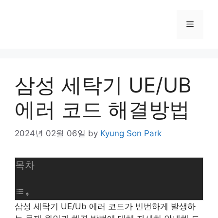
컨
텐
메
츠
로
뉴
건
너
삼성 세탁기 UE/UB
뛰
기
에러 코드 해결방법
2024년 02월 06일
by
Kyung Son Park
목차
삼성 세탁기 UE/Ub 에러 코드가 빈번하게 발생하