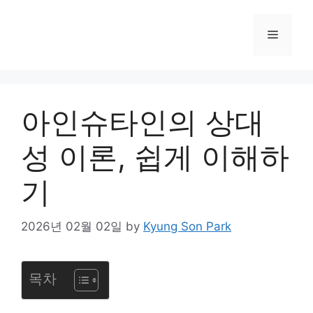
컨
텐
메
츠
로
뉴
건
너
아인슈타인의 상대
뛰
기
성 이론, 쉽게 이해하
기
2026년 02월 02일
by
Kyung Son Park
목차