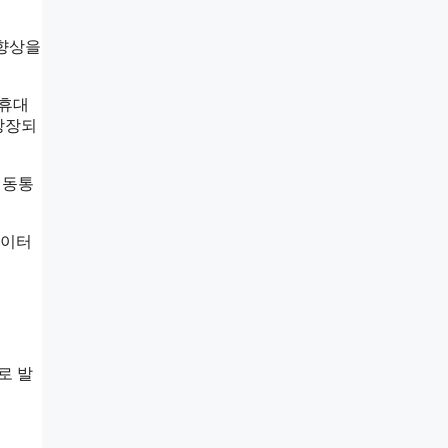
질 향상을
 휴대
상장되
이동통
데이터
로 발