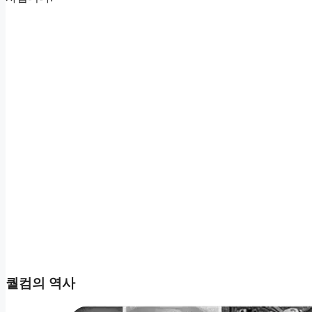
퀄컴의 역사