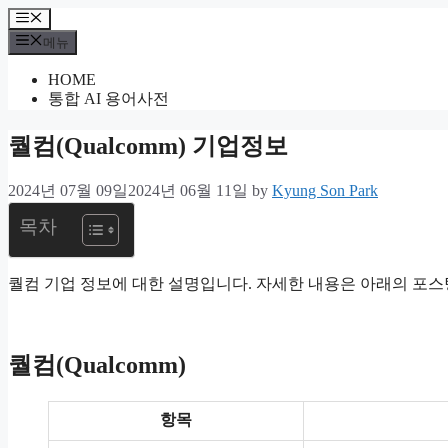
컨
메
텐
뉴
메뉴
츠
HOME
로
통합 AI 용어사전
건
너
퀄컴(Qualcomm) 기업정보
뛰
기
2024년 07월 09일
2024년 06월 11일
by
Kyung Son Park
목차
퀄컴 기업 정보에 대한 설명입니다. 자세한 내용은 아래의 포스
퀄컴(Qualcomm)
항목