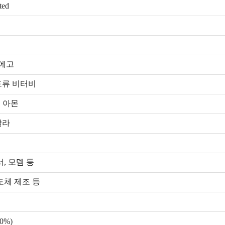
ted
에고
드류 비터비
 아몬
왈라
서, 모뎀 등
도체 제조 등
90%)