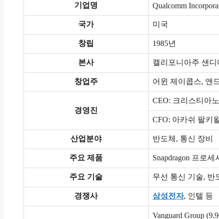
기업명
Qualcomm Incorpora
국가
미국
창립
1985년
본사
캘리포니아주 샌디
창업주
어윈 제이콥스, 앤
CEO: 크리스티아노
경영진
CFO: 아카쉬 팔키
산업분야
반도체, 통신 장비
주요 제품
Snapdragon 프로세
주요 기술
무선 통신 기술, 반
경쟁사
삼성전자
, 인텔 등
Vanguard Group (9.