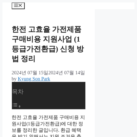
컨
메
텐
뉴
츠
로
한전 고효율 가전제품
건
너
구매비용 지원사업 (1
뛰
등급가전환급) 신청 방
기
법 정리
2024년 07월 15일
2024년 07월 14일
by
Kyung Son Park
목차
한전 고효율 가전제품 구매비용 지
원사업(1등급가전환급)에 대한 정
보를 정리한 글입니다. 환급 혜택
을 받기 위해서는 지원 조건을 충