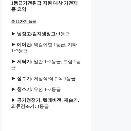
1등급가전환급 지원 대상 가전제
품 요약
총 11가지 품목
▶
냉장고/김치냉장고:
1등급
▶
에어컨:
벽걸이형 1등급, 기타
1~3등급
▶
세탁기:
일반 1~2등급, 드럼 1등
급
▶
정수기:
저장식/직수식 1등급
▶
청소기:
유선 1~3등급
▶
공기청정기, 텔레비전, 제습기,
의류건조기:
1등급