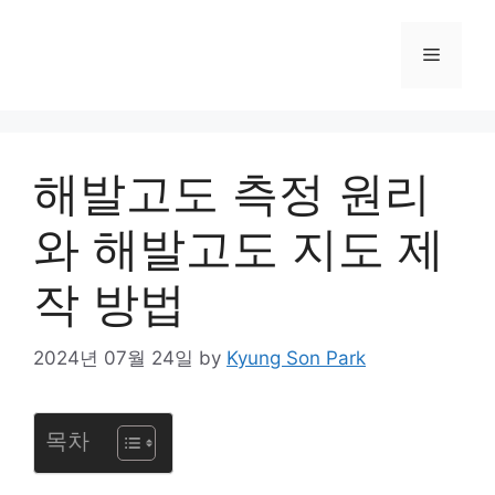
컨
텐
메
츠
로
뉴
건
너
해발고도 측정 원리
뛰
기
와 해발고도 지도 제
작 방법
2024년 07월 24일
by
Kyung Son Park
목차