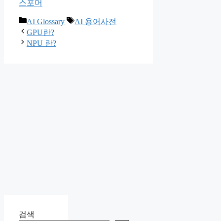
스포머
카
태
AI Glossary
AI 용어사전
테
그
GPU란?
고
NPU 란?
리
검색