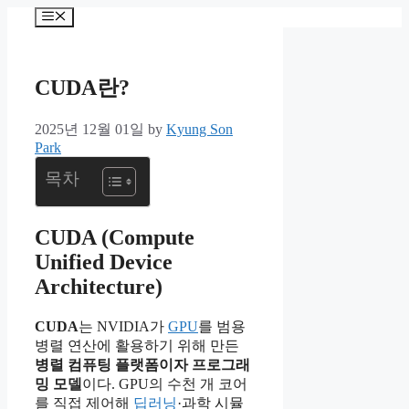
컨
메
텐
뉴
츠
로
CUDA란?
건
너
2025년 12월 01일
by
Kyung Son
뛰
Park
기
목차
CUDA (Compute
Unified Device
Architecture)
CUDA
는 NVIDIA가
GPU
를 범용
병렬 연산에 활용하기 위해 만든
병렬 컴퓨팅 플랫폼이자 프로그래
밍 모델
이다. GPU의 수천 개 코어
를 직접 제어해
딥러닝
·과학 시뮬