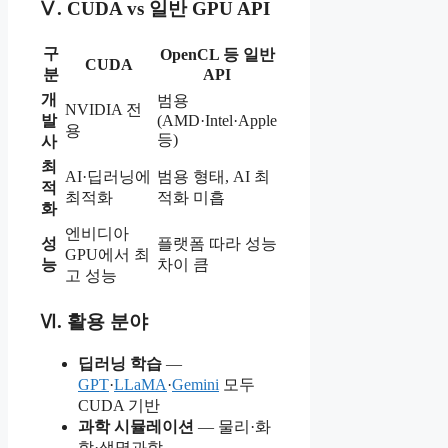
Ⅴ. CUDA vs 일반 GPU API
구
OpenCL 등 일반
CUDA
분
API
개
범용
NVIDIA 전
발
(AMD·Intel·Apple
용
등)
사
최
AI·딥러닝에
범용 형태, AI 최
적
최적화
적화 미흡
화
엔비디아
성
플랫폼 따라 성능
GPU에서 최
능
차이 큼
고 성능
Ⅵ. 활용 분야
딥러닝 학습
—
GPT
·
LLaMA
·
Gemini
모두
CUDA 기반
과학 시뮬레이션
— 물리·화
학·생명과학