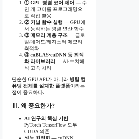
① GPU 병렬 코어 제어
— 수
천 개 코어를 프로그래밍으
로 직접 활용
② 커널 함수 실행
— GPU에
서 동작하는 병렬 연산 함수
③ 메모리 계층 구조
— 글로
벌/쉐어드/레지스터 메모리
최적화
④ cuBLAS·cuDNN 등 최적
화 라이브러리
— AI·수치해
석 고속 처리
단순한 GPU API가 아니라
병렬 컴
퓨팅 전체를 설계한 플랫폼
이라는
점이 중요하다.
Ⅲ. 왜 중요한가?
AI 연구의 핵심 기반
—
PyTorch·TensorFlow 모두
CUDA 의존
성능 최적화
— cuDNN,