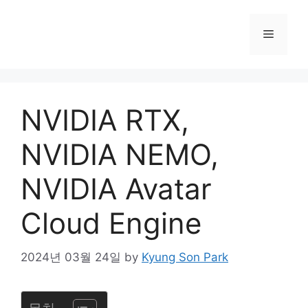
컨
텐
메
츠
로
뉴
건
너
NVIDIA RTX,
뛰
기
NVIDIA NEMO,
NVIDIA Avatar
Cloud Engine
2024년 03월 24일
by
Kyung Son Park